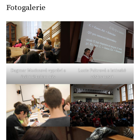
Fotogalerie
Dagmar Muchnová vypráví o
Lucie Pultrová o latinské
řečtině kolem nás
výslovnosti