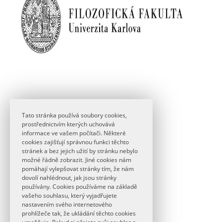
Filozofická fakulta
Tato stránka používá soubory cookies,
Univerzita Karlova
prostřednictvím kterých uchovává
nám. Jana Palacha 1/2
informace ve vašem počítači. Některé
116 38 Praha 1
cookies zajišťují správnou funkci těchto
stránek a bez jejich užití by stránku nebylo
denlatiny@ff.cuni.cz
možné řádně zobrazit. Jiné cookies nám
pomáhají vylepšovat stránky tím, že nám
dovolí nahlédnout, jak jsou stránky
používány. Cookies používáme na základě
vašeho souhlasu, který vyjadřujete
nastavením svého internetového
prohlížeče tak, že ukládání těchto cookies