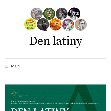
Přejít
k
obsahu
webu
Den latiny
MENU